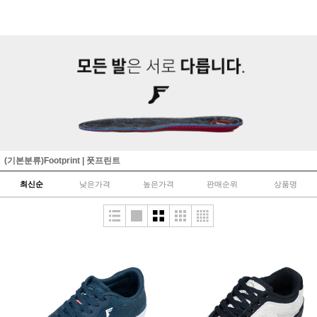
(기본분류)Footprint | 풋프린트
최신순
낮은가격
높은가격
판매순위
상품명