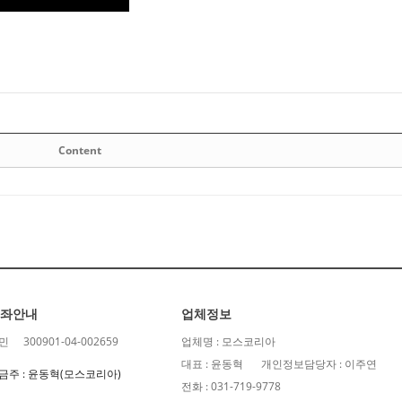
Content
좌안내
업체정보
민
300901-04-002659
업체명 : 모스코리아
대표 : 윤동혁
개인정보담당자 : 이주연
금주 : 윤동혁(모스코리아)
전화 : 031-719-9778